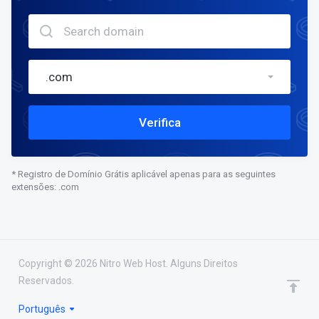
.com
Verifica
* Registro de Domínio Grátis aplicável apenas para as seguintes
extensões: .com
Copyright © 2026 Nitro Web Host. Alguns Direitos
Reservados.
domain(s) selected
Continuar
0
Português